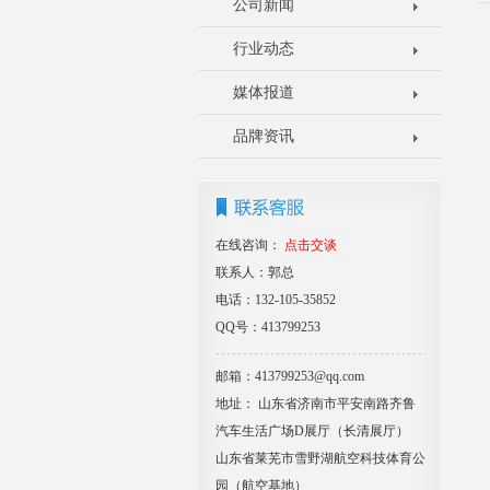
公司新闻
行业动态
媒体报道
品牌资讯
在线咨询：
点击交谈
联系人：郭总
电话：132-105-35852
QQ号：413799253
邮箱：413799253@qq.com
地址： 山东省济南市平安南路齐鲁
汽车生活广场D展厅（长清展厅）
山东省莱芜市雪野湖航空科技体育公
园（航空基地）