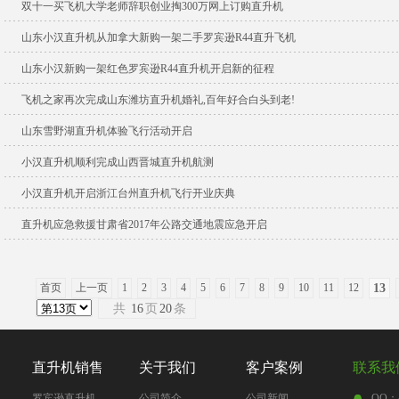
双十一买飞机大学老师辞职创业掏300万网上订购直升机
山东小汉直升机从加拿大新购一架二手罗宾逊R44直升飞机
山东小汉新购一架红色罗宾逊R44直升机开启新的征程
飞机之家再次完成山东潍坊直升机婚礼,百年好合白头到老!
山东雪野湖直升机体验飞行活动开启
小汉直升机顺利完成山西晋城直升机航测
小汉直升机开启浙江台州直升机飞行开业庆典
直升机应急救援甘肃省2017年公路交通地震应急开启
首页
上一页
1
2
3
4
5
6
7
8
9
10
11
12
13
共
16
页
20
条
直升机销售
关于我们
客户案例
联系我
罗宾逊直升机
公司简介
公司新闻
QQ：4