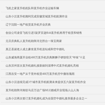
飞机之家直升机机队和直升机作业运输车辆
山东小汉直升机顺利完成安徽宣城直升机航测作业
辽宁沈阳一地产租赁直升机开业庆典
创业公司凌音飞机引进3架罗宾逊R44直升机将用于租赁和销售
元旦庆典私人直升机助阵河北邢台一珠宝商家
真正圣诞老人成土豪坐直升机送钻戒和空中婚礼
山东威海商厦开业租400万直升机庆典舞狮子锣鼓喧天“年味”十足
山东滨州首次直升机婚礼接新娘到淄博中式直升机婚礼亮相
江西吉安一地产从千里外租赁400万直升机空中撒玫瑰雨
山东小汉连续完成3个城市直升机航测未来提供五六架直升机作业
直升机助阵河南驻马店万达广场MLE婚戒开业现场人山人海
山东小汉再次签订直升机婚礼成为全国空中婚礼接亲最多企业之一